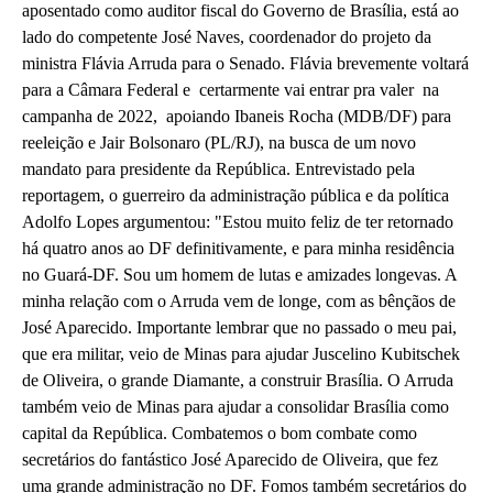
aposentado como auditor fiscal do Governo de Brasília, está ao
lado do competente José Naves, coordenador do projeto da
ministra Flávia Arruda para o Senado. Flávia brevemente voltará
para a Câmara Federal e certarmente vai entrar pra valer na
campanha de 2022, apoiando Ibaneis Rocha (MDB/DF) para
reeleição e Jair Bolsonaro (PL/RJ), na busca de um novo
mandato para presidente da República. Entrevistado pela
reportagem, o guerreiro da administração pública e da política
Adolfo Lopes argumentou: "Estou muito feliz de ter retornado
há quatro anos ao DF definitivamente, e para minha residência
no Guará-DF. Sou um homem de lutas e amizades longevas. A
minha relação com o Arruda vem de longe, com as bênçãos de
José Aparecido. Importante lembrar que no passado o meu pai,
que era militar, veio de Minas para ajudar Juscelino Kubitschek
de Oliveira, o grande Diamante, a construir Brasília. O Arruda
também veio de Minas para ajudar a consolidar Brasília como
capital da República. Combatemos o bom combate como
secretários do fantástico José Aparecido de Oliveira, que fez
uma grande administração no DF. Fomos também secretários do