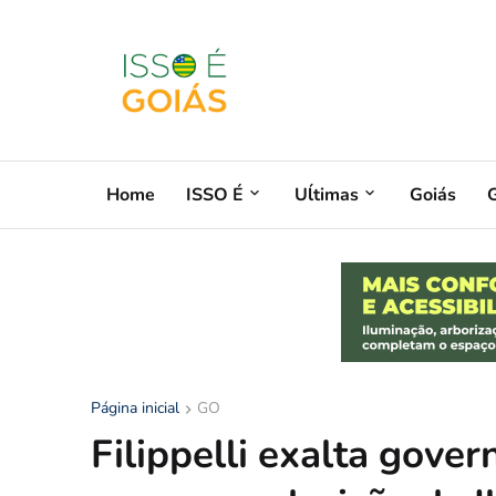
Home
ISSO É
Uĺtimas
Goiás
G
Página inicial
GO
Filippelli exalta gove