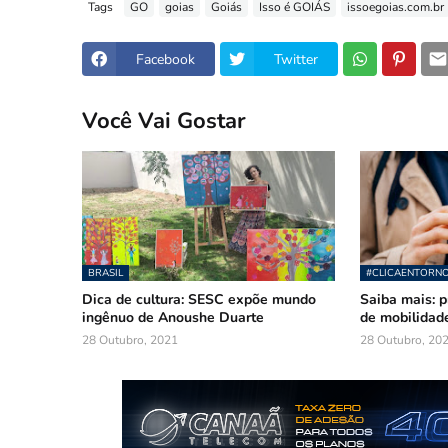
Tags
GO
goias
Goiás
Isso é GOIÁS
issoegoias.com.br
Facebook
Twitter
Você Vai Gostar
BRASIL
#CLICAENTORN
Dica de cultura: SESC expõe mundo
Saiba mais: p
ingênuo de Anoushe Duarte
de mobilidade
28 Outubro, 2021
28 Outubro, 20