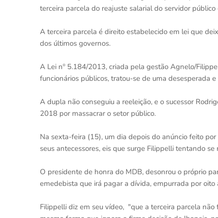
terceira parcela do reajuste salarial do servidor público
A terceira parcela é direito estabelecido em lei que d
dos últimos governos.
A Lei nº 5.184/2013, criada pela gestão Agnelo/Filippel
funcionários públicos, tratou-se de uma desesperada e 
A dupla não conseguiu a reeleição, e o sucessor Rodr
2018 por massacrar o setor público.
Na sexta-feira (15), um dia depois do anúncio feito po
seus antecessores, eis que surge Filippelli tentando se
O presidente de honra do MDB, desonrou o próprio parti
emedebista que irá pagar a dívida, empurrada por oito
Filippelli diz em seu vídeo, "que a terceira parcela n