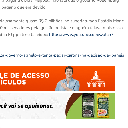
a pagar a dívida, Filippelli não fala que o governo Rollemberg
 pagar o que era devido.
andalosamente quase R$ 2 bilhões, no superfaturado Estádio Mané
0 mil servidores pela gestão petista e ninguém falava mais nisso.
deu Filippelli no tal vídeo:
https://www.youtube.com/watch?
-exalta-governo-agnelo-e-tenta-pegar-carona-na-decisao-de-ibaneis