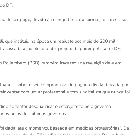
 do DF.
eixou de ser pago, devido à incompetência, a corrupção e descasos
li, que instituiu na época um reajuste aos mais de 200 mil
fracassada ação eleitoral do projeto de poder petista no DF.
igo Rollemberg (PSB), também fracassou na reeleição dele em
r Ibaneis, sobre o seu compromisso de pagar a dívida deixada por
 reinventar com um ar professoral e tom sindicalista que nunca foi.
do ao tentar desqualificar o esforço feito pelo governo
 anos pelos dois últimos governos.
ão foi dada, até o momento, baseada em medidas protelatórias". Da