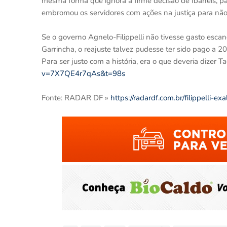
mesma forma que ignora a firme decisão de Ibaneis, par
embromou os servidores com ações na justiça para não
Se o governo Agnelo-Filippelli não tivesse gasto esc
Garrincha, o reajuste talvez pudesse ter sido pago a 20
Para ser justo com a história, era o que deveria dizer Ta
v=7X7QE4r7qAs&t=98s
Fonte: RADAR DF »
https://radardf.com.br/filippelli