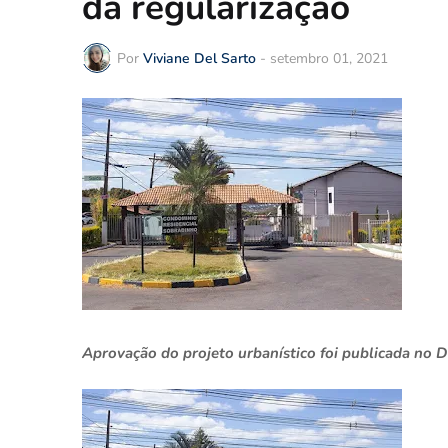
da regularização
Por
Viviane Del Sarto
-
setembro 01, 2021
Aprovação do projeto urbanístico foi publicada no D