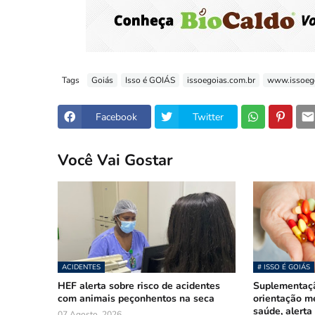
Tags
Goiás
Isso é GOIÁS
issoegoias.com.br
www.issoego
Facebook
Twitter
Você Vai Gostar
ACIDENTES
# ISSO É GOIÁS
HEF alerta sobre risco de acidentes
Suplementaçã
com animais peçonhentos na seca
orientação mé
saúde, alerta
07 Agosto, 2026