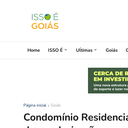
Home
ISSO É
Uĺtimas
Goiás
G
Página inicial
Goiás
Condomínio Residenci