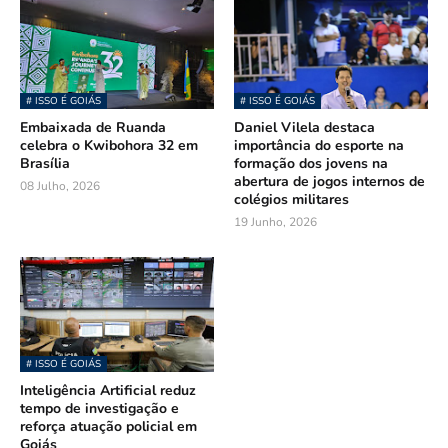
# ISSO É GOIÁS
# ISSO É GOIÁS
Embaixada de Ruanda
Daniel Vilela destaca
celebra o Kwibohora 32 em
importância do esporte na
Brasília
formação dos jovens na
abertura de jogos internos de
08 Julho, 2026
colégios militares
19 Junho, 2026
# ISSO É GOIÁS
Inteligência Artificial reduz
tempo de investigação e
reforça atuação policial em
Goiás