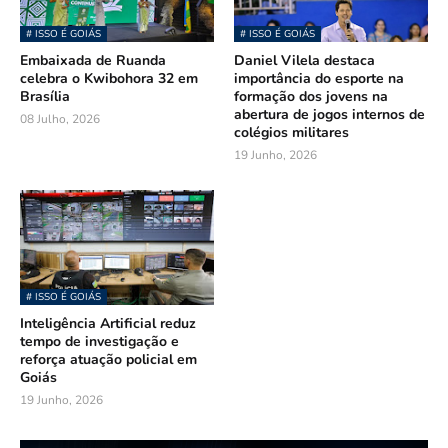
# ISSO É GOIÁS
# ISSO É GOIÁS
Embaixada de Ruanda
Daniel Vilela destaca
celebra o Kwibohora 32 em
importância do esporte na
Brasília
formação dos jovens na
abertura de jogos internos de
08 Julho, 2026
colégios militares
19 Junho, 2026
# ISSO É GOIÁS
Inteligência Artificial reduz
tempo de investigação e
reforça atuação policial em
Goiás
19 Junho, 2026